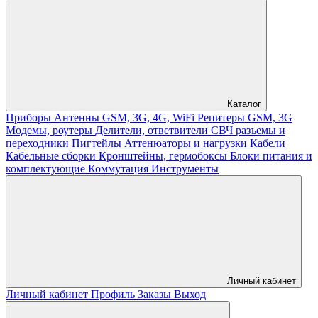
Каталог
Приборы
Антенны GSM, 3G, 4G, WiFi
Репитеры GSM, 3G
Модемы, роутеры
Делители, ответвители
СВЧ разъемы и
переходники
Пигтейлы
Аттенюаторы и нагрузки
Кабели
Кабельные сборки
Кронштейны, гермобоксы
Блоки питания и
комплектующие
Коммутация
Инструменты
Личный кабинет
Личный кабинет
Профиль
Заказы
Выход