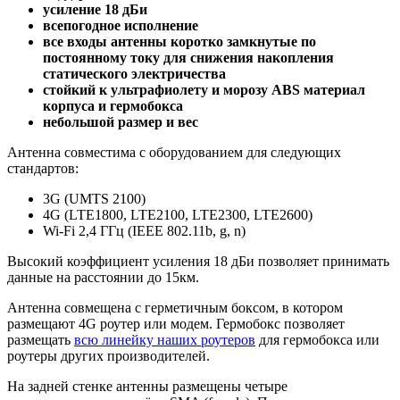
усиление 18 дБи
всепогодное исполнение
все входы антенны коротко замкнутые по
постоянному току для снижения накопления
статического электричества
стойкий к ультрафиолету и морозу ABS материал
корпуса и гермобокса
небольшой размер и вес
Антенна совместима с оборудованием для следующих
стандартов:
3G (UMTS 2100)
4G (LTE1800, LTE2100, LTE2300, LTE2600)
Wi-Fi 2,4 ГГц (IEEE 802.11b, g, n)
Высокий коэффициент усиления 18 дБи позволяет принимать
данные на расстоянии до 15км.
Антенна совмещена с герметичным боксом, в котором
размещают 4G роутер или модем.
Гермобокс позволяет
размещать
всю линейку наших роутеров
для гермобокса или
роутеры других производителей.
На задней стенке антенны размещены четыре