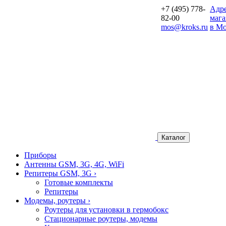
+7 (495) 778-
Aдр
82-00
мага
mos@kroks.ru
в Мо
Каталог
Приборы
Антенны GSM, 3G, 4G, WiFi
Репитеры GSM, 3G
›
Готовые комплекты
Репитеры
Модемы, роутеры
›
Роутеры для установки в гермобокс
Стационарные роутеры, модемы