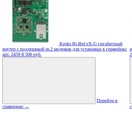
Kroks Rt-Brd eX-G гигабитный
роутер с поддержкой m.2 модемов для установки в гермобокс
р
арт. 2459
8 500 руб.
2
Перейти в
сравнение
→