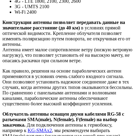
4G - LTE 1800, 2100, 2300, 2600
3G - UMTS 2100
Wi-Fi 2400
Конструкция антенны позволяет передавать данные на
значительное расстояние (до 40 км)
в условиях прямой
оптической видимости. Крепление облучателя позволяет
изменять поляризацию путем поворота, не откручивая его от
антенны.
Антенна имеет малое сопротивление ветру (низкую ветровую
нагрузку), что позволяет установить её на высокую мачту, не
опасаясь раскачки при сильном ветре.
Как правило, решения на основе параболических антенн
применяются в условиях очень слабого входного сигнала.
Они позволяют установить надежное соединение даже в тех
случаях, когда антенны других типов оказываются бессильны.
По сравнению с панельными антеннами и волновыми
каналами, параболические антенны обеспечивают
существенно более высокий коэффициент усиления.
Облучатель антенны оснащен двумя кабелями RG-58 с
разъемами SMA(male), N(female), F(female) на выбор
заказчика.
Для подключения антенны к гермобоксу,
например к
KG-SMAx2
, мы рекомендуем выбирать
SMA(male) разъемы (указываются над ценой при заказе).