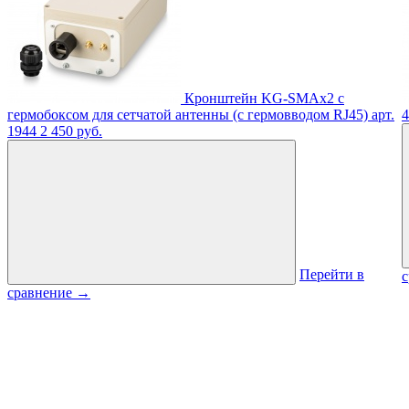
Кронштейн KG-SMAx2 с
гермобоксом для сетчатой антенны (с гермовводом RJ45)
арт.
4
1944
2 450 руб.
Перейти в
сравнение
→