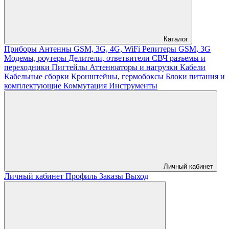
Каталог
Приборы
Антенны GSM, 3G, 4G, WiFi
Репитеры GSM, 3G
Модемы, роутеры
Делители, ответвители
СВЧ разъемы и
переходники
Пигтейлы
Аттенюаторы и нагрузки
Кабели
Кабельные сборки
Кронштейны, гермобоксы
Блоки питания и
комплектующие
Коммутация
Инструменты
Личный кабинет
Личный кабинет
Профиль
Заказы
Выход