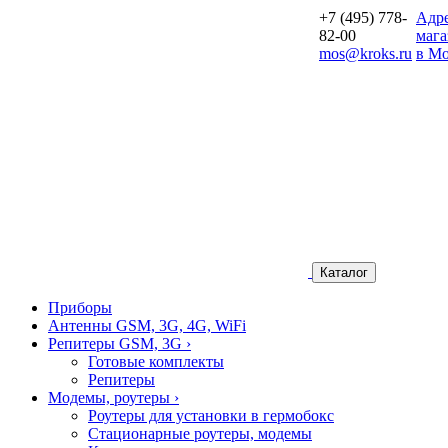
+7 (495) 778-
Aдр
82-00
мага
mos@kroks.ru
в Мо
Каталог
Приборы
Антенны GSM, 3G, 4G, WiFi
Репитеры GSM, 3G
›
Готовые комплекты
Репитеры
Модемы, роутеры
›
Роутеры для установки в гермобокс
Стационарные роутеры, модемы