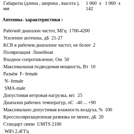
Габариты (длина , ширина , высота ),
1 060 x 1 060 x
мм
142
Антенны- характеристики :
Рабочий диапазон частот, МГц
1700-4200
Усиление антенны, дБ
21-27
КСВ в рабочем диапазоне частот, не более
2
Поляризация
Линейная
Входное сопротивление, Ом
50
Максимальная подводимая мощность, Вт
10
Разъём
F- female
N- female
SMA-male
Допустимая ветровая нагрузка, м/с
25
Диапазон рабочих температур, оС
-40 ... +90
Максимально допустимая влажность воздуха, %
100
Кроссполяризационная развязка не менее, дБ
20
Стандарт связи
UMTS 2100
WiFi 2,4ГГц