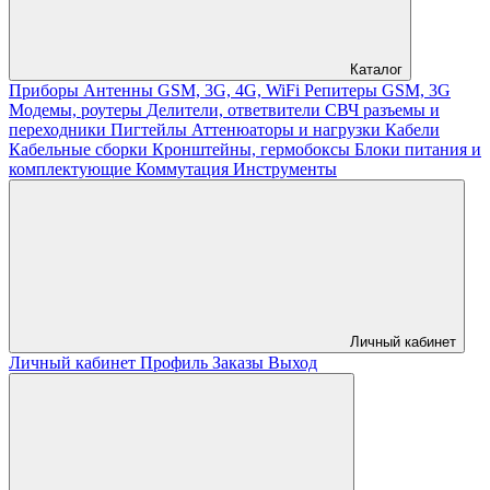
Каталог
Приборы
Антенны GSM, 3G, 4G, WiFi
Репитеры GSM, 3G
Модемы, роутеры
Делители, ответвители
СВЧ разъемы и
переходники
Пигтейлы
Аттенюаторы и нагрузки
Кабели
Кабельные сборки
Кронштейны, гермобоксы
Блоки питания и
комплектующие
Коммутация
Инструменты
Личный кабинет
Личный кабинет
Профиль
Заказы
Выход