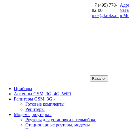
+7 (495) 778-
Aдр
82-00
мага
mos@kroks.ru
в Мо
Каталог
Приборы
Антенны GSM, 3G, 4G, WiFi
Репитеры GSM, 3G
›
Готовые комплекты
Репитеры
Модемы, роутеры
›
Роутеры для установки в гермобокс
Стационарные роутеры, модемы