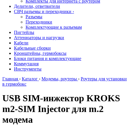
Комплекты для интернета с роутером
Делители, ответвители
СВЧ разъемы и переходники
›
Разъемы
Переходники
Комплектующие к разъемам
Пигтейлы
Аттенюаторы и нагрузки
Кабели
Кабельные сборки
Кронштейны, гермобоксы
Блоки питания и комплектующие
Коммутация
Инструменты
Главная
›
Каталог
›
Модемы, роутеры
›
Роутеры для установки
в гермобокс
USB SIM-инжектор KROKS
m2-SIM Injector для m.2
модема