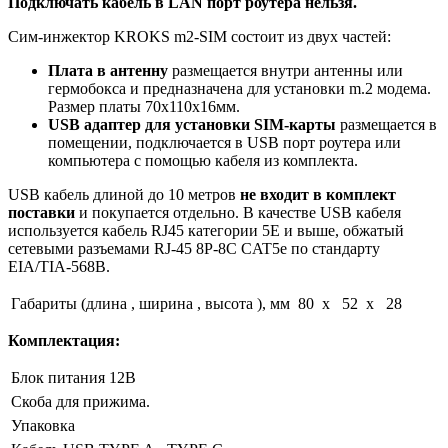
Подключать кабель в LAN порт роутера нельзя.
Сим-инжектор KROKS m2-SIM состоит из двух частей:
Плата в антенну
размещается внутри антенны или
гермобокса и предназначена для установки m.2 модема.
Размер платы 70х110х16мм.
USB адаптер для установки SIM-карты
размещается в
помещении, подключается в USB порт роутера или
компьютера с помощью кабеля из комплекта.
USB кабель длиной до 10 метров
не входит в комплект
поставки
и покупается отдельно. В качестве USB кабеля
используется кабель RJ45 категории 5E и выше, обжатый
сетевыми разъемами
RJ-45 8P-8C CAT5e по стандарту
EIA/TIA-568B.
Габариты (длина , ширина , высота ), мм
80 x 52 x 28
Комплектация:
Блок питания 12В
Скоба для прижима.
Упаковка