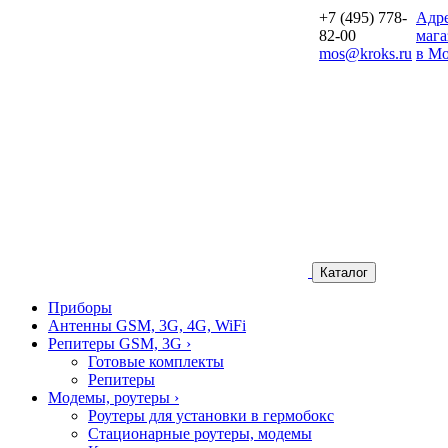
+7 (495) 778-
Aдр
82-00
мага
mos@kroks.ru
в Мо
Каталог
Приборы
Антенны GSM, 3G, 4G, WiFi
Репитеры GSM, 3G
›
Готовые комплекты
Репитеры
Модемы, роутеры
›
Роутеры для установки в гермобокс
Стационарные роутеры, модемы