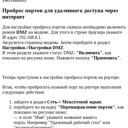
умолчанию)
Проброс портов для удаленного доступа через
интернет
Для настройки проброса портов сначала необходимо включить
режим
DMZ
на модеме. Для этого в строке браузера укажите
IP адрес 192.168.8.1.
Загрузится страница модема. Затем перейдите в раздел
Настройки->Настройки DMZ
.
В этом разделе укажите статус DMZ-
"Включить"
, как
показано на рисунке ниже. Нажмите кнопку
"Применить"
.
Теперь приступим к настройке проброса портов на роутере.
Итак, чтобы пробросить нужный порт на роутере выполним
следующие действия:
зайдите в раздел
Сеть-> Межсетевой экран
;
перейдите во вкладку
"Перенаправление портов"
, как
показано на рисунке ниже;
— в поле "Имя" укажите название вашего
порта. Например "Удаленный рабочий стол" или
"видеонаблюдение";