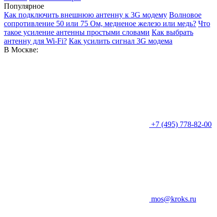
Популярное
Как подключить внешнюю антенну к 3G модему
Волновое
сопротивление 50 или 75 Ом, медненое железо или медь?
Что
такое усиление антенны простыми словами
Как выбрать
антенну для Wi-Fi?
Как усилить сигнал 3G модема
В Москве:
+7 (495) 778-82-00
mos@kroks.ru