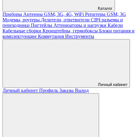
Каталог
Приборы
Антенны GSM, 3G, 4G, WiFi
Репитеры GSM, 3G
Модемы, роутеры
Делители, ответвители
СВЧ разъемы и
переходники
Пигтейлы
Аттенюаторы и нагрузки
Кабели
Кабельные сборки
Кронштейны, гермобоксы
Блоки питания и
комплектующие
Коммутация
Инструменты
Личный кабинет
Личный кабинет
Профиль
Заказы
Выход