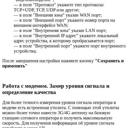
—
в
поле "Протокол" укажите тип протокола:
TCP+UDP, TCP, UDP или другое
;
—
в
поле "Внешняя зона" указан WAN порт
;
—
в
поле "Внешний порт" укажите номер порта на
внешнем интерфейсе WAN;
— в поле "Внутренняя зона" указан LAN порт;
— в поле "Внутренний IP адрес" укажите локальный
адрес устройства, к которому пробрасывается порт;
— в поле "Внутренний порт" укажите порт внутреннего
устройства;
После завершения настройки нажмите кнопку
"Сохранить и
применить"
Работа с модемом. Замер уровня сигнала и
определение качества
Для более точного измерения уровня сигнала оператора в
модеме есть встроенная утилита. С помощью этой утилиты
можно более точно навести 3G/4G антенну на базовую
станцию сотового оператора и получить максимальную
скорость. Для получения информации об уровне сигнала