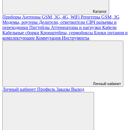
Каталог
Приборы
Антенны GSM, 3G, 4G, WiFi
Репитеры GSM, 3G
Модемы, роутеры
Делители, ответвители
СВЧ разъемы и
переходники
Пигтейлы
Аттенюаторы и нагрузки
Кабели
Кабельные сборки
Кронштейны, гермобоксы
Блоки питания и
комплектующие
Коммутация
Инструменты
Личный кабинет
Личный кабинет
Профиль
Заказы
Выход