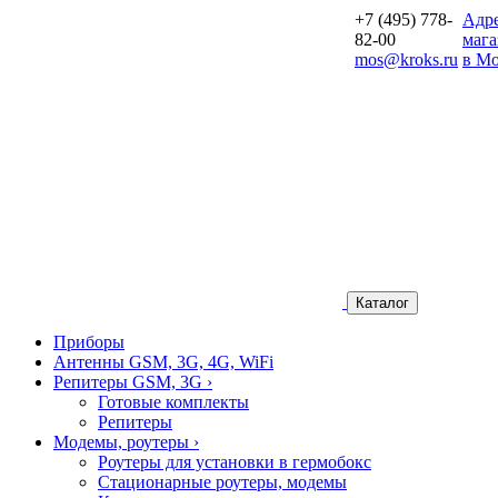
+7 (495) 778-
Aдр
82-00
мага
mos@kroks.ru
в Мо
Каталог
Приборы
Антенны GSM, 3G, 4G, WiFi
Репитеры GSM, 3G
›
Готовые комплекты
Репитеры
Модемы, роутеры
›
Роутеры для установки в гермобокс
Стационарные роутеры, модемы