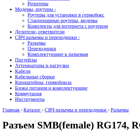
Репитеры
Модемы, роутеры
›
Роутеры для установки в гермобокс
Стационарные роутеры, модемы
Комплекты для интернета с роутером
Делители, ответвители
СВЧ разъемы и переходники
›
Разъемы
Переходники
Комплектующие к разъемам
Пигтейлы
Аттенюаторы и нагрузки
Кабели
Кабельные сборки
Кронштейны, гермобоксы
Блоки питания и комплектующие
Коммутация
Инструменты
Главная
›
Каталог
›
СВЧ разъемы и переходники
›
Разъемы
Разъем SMB(female) RG174, 