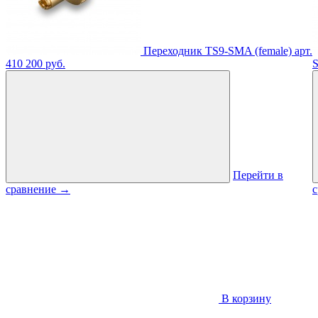
Переходник TS9-SMA (female)
арт.
410
200 руб.
S
Перейти в
сравнение
→
В корзину