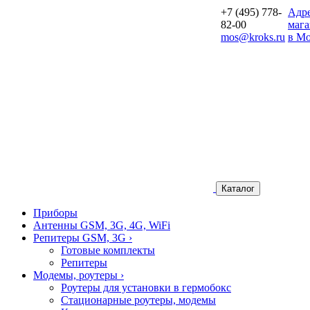
+7 (495) 778-
Aдр
82-00
мага
mos@kroks.ru
в Мо
Каталог
Приборы
Антенны GSM, 3G, 4G, WiFi
Репитеры GSM, 3G
›
Готовые комплекты
Репитеры
Модемы, роутеры
›
Роутеры для установки в гермобокс
Стационарные роутеры, модемы