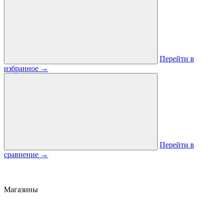
Перейти в
избранное
→
Перейти в
сравнение
→
Магазины