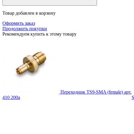
Товар добавлен в корзину
Оформить заказ
Продолжить покупки
Рекомендуем купить к этому товару
Переходник TS9-SMA (female)
арт.
410
200
a
S