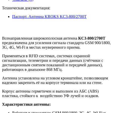
Техническая документация:
Паспорт. Антенна KROKS KC3-800/2700Т
Всенаправленная широкополосная антенна
КС3-800/2700Т
предназначена для усиления сигнала стандарта GSM 900/1800,
3G, 4G, Wi-Fi в местах неуверенного приема.
Применяться в RFID системах, системах охранной
сигнализации, телеметрии и передачи данных (счётчики с
дистанционным снятием показаний и передачей данных),
работающих в диапазоне 868 МГц.
Антенна установлена на угловом кронштейне, позволяющем
надежно закрепить её на корпусе терминала или на стене.
Корпус антенны герметичен и выполнен из АБС (ABS)
пластика, стойкого к воздействию УФ лучей и осадков.
Характеристики антенны:
Работает в стандартах: GSM 900/1800, 3G, 4G, Wi-Fi и