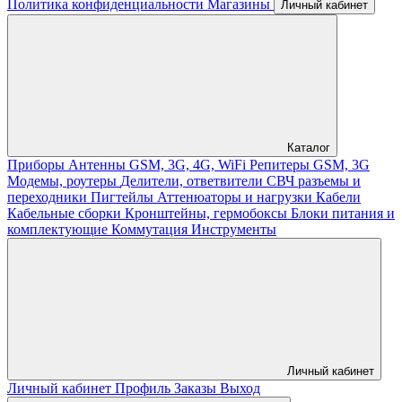
Политика конфиденциальности
Магазины
Личный кабинет
Каталог
Приборы
Антенны GSM, 3G, 4G, WiFi
Репитеры GSM, 3G
Модемы, роутеры
Делители, ответвители
СВЧ разъемы и
переходники
Пигтейлы
Аттенюаторы и нагрузки
Кабели
Кабельные сборки
Кронштейны, гермобоксы
Блоки питания и
комплектующие
Коммутация
Инструменты
Личный кабинет
Личный кабинет
Профиль
Заказы
Выход