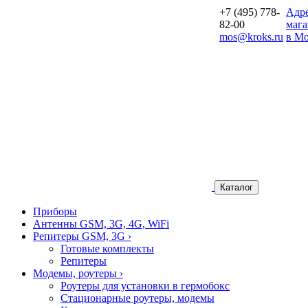
+7 (495) 778-
Aдр
82-00
мага
mos@kroks.ru
в Мо
Каталог
Приборы
Антенны GSM, 3G, 4G, WiFi
Репитеры GSM, 3G
›
Готовые комплекты
Репитеры
Модемы, роутеры
›
Роутеры для установки в гермобокс
Стационарные роутеры, модемы