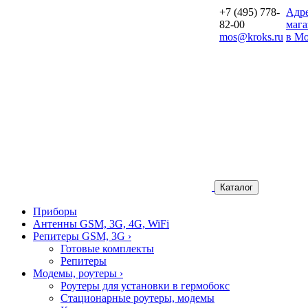
+7 (495) 778-
Aдр
82-00
мага
mos@kroks.ru
в Мо
Каталог
Приборы
Антенны GSM, 3G, 4G, WiFi
Репитеры GSM, 3G
›
Готовые комплекты
Репитеры
Модемы, роутеры
›
Роутеры для установки в гермобокс
Стационарные роутеры, модемы