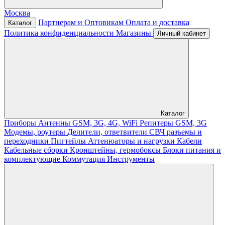
Москва
Партнерам и Оптовикам
Оплата и доставка
Каталог
Политика конфиденциальности
Магазины
Личный кабинет
Каталог
Приборы
Антенны GSM, 3G, 4G, WiFi
Репитеры GSM, 3G
Модемы, роутеры
Делители, ответвители
СВЧ разъемы и
переходники
Пигтейлы
Аттенюаторы и нагрузки
Кабели
Кабельные сборки
Кронштейны, гермобоксы
Блоки питания и
комплектующие
Коммутация
Инструменты