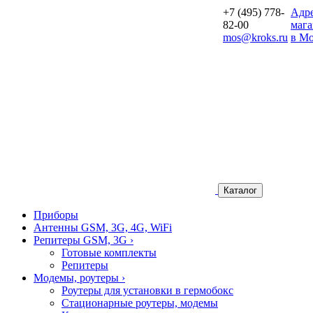
+7 (495) 778-
Aдр
82-00
мага
mos@kroks.ru
в Мо
Каталог
Приборы
Антенны GSM, 3G, 4G, WiFi
Репитеры GSM, 3G
›
Готовые комплекты
Репитеры
Модемы, роутеры
›
Роутеры для установки в гермобокс
Стационарные роутеры, модемы