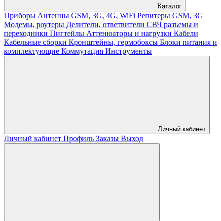
Каталог
Приборы
Антенны GSM, 3G, 4G, WiFi
Репитеры GSM, 3G
Модемы, роутеры
Делители, ответвители
СВЧ разъемы и
переходники
Пигтейлы
Аттенюаторы и нагрузки
Кабели
Кабельные сборки
Кронштейны, гермобоксы
Блоки питания и
комплектующие
Коммутация
Инструменты
Личный кабинет
Личный кабинет
Профиль
Заказы
Выход