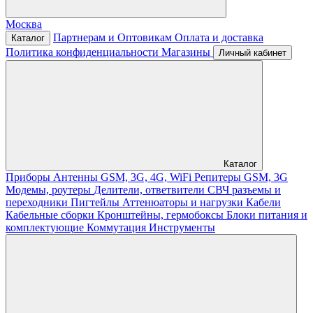
Москва
Партнерам и Оптовикам
Оплата и доставка
Каталог
Политика конфиденциальности
Магазины
Личный кабинет
Каталог
Приборы
Антенны GSM, 3G, 4G, WiFi
Репитеры GSM, 3G
Модемы, роутеры
Делители, ответвители
СВЧ разъемы и
переходники
Пигтейлы
Аттенюаторы и нагрузки
Кабели
Кабельные сборки
Кронштейны, гермобоксы
Блоки питания и
комплектующие
Коммутация
Инструменты