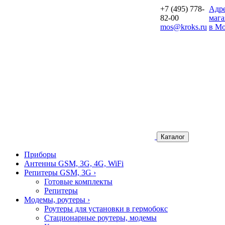
+7 (495) 778-
Aдр
82-00
мага
mos@kroks.ru
в Мо
Каталог
Приборы
Антенны GSM, 3G, 4G, WiFi
Репитеры GSM, 3G
›
Готовые комплекты
Репитеры
Модемы, роутеры
›
Роутеры для установки в гермобокс
Стационарные роутеры, модемы