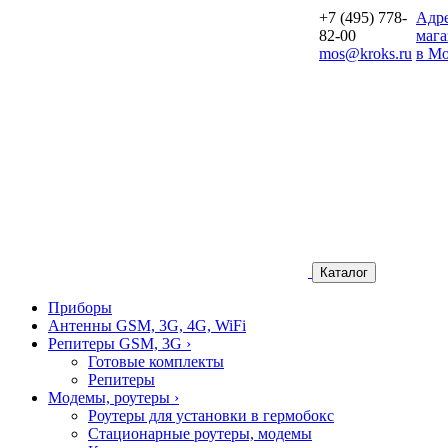
+7 (495) 778-
Aдр
82-00
мага
mos@kroks.ru
в Мо
Каталог
Приборы
Антенны GSM, 3G, 4G, WiFi
Репитеры GSM, 3G
›
Готовые комплекты
Репитеры
Модемы, роутеры
›
Роутеры для установки в гермобокс
Стационарные роутеры, модемы