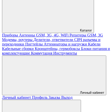
Каталог
Приборы
Антенны GSM, 3G, 4G, WiFi
Репитеры GSM, 3G
Модемы, роутеры
Делители, ответвители
СВЧ разъемы и
переходники
Пигтейлы
Аттенюаторы и нагрузки
Кабели
Кабельные сборки
Кронштейны, гермобоксы
Блоки питания и
комплектующие
Коммутация
Инструменты
Личный кабинет
Личный кабинет
Профиль
Заказы
Выход