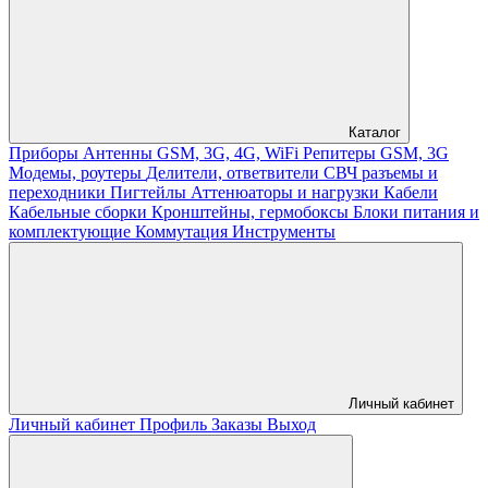
Каталог
Приборы
Антенны GSM, 3G, 4G, WiFi
Репитеры GSM, 3G
Модемы, роутеры
Делители, ответвители
СВЧ разъемы и
переходники
Пигтейлы
Аттенюаторы и нагрузки
Кабели
Кабельные сборки
Кронштейны, гермобоксы
Блоки питания и
комплектующие
Коммутация
Инструменты
Личный кабинет
Личный кабинет
Профиль
Заказы
Выход