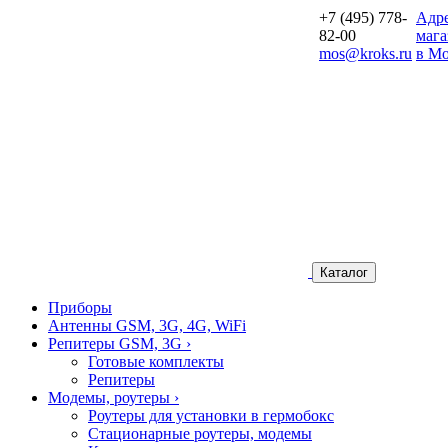
+7 (495) 778-
Aдр
82-00
мага
mos@kroks.ru
в Мо
Каталог
Приборы
Антенны GSM, 3G, 4G, WiFi
Репитеры GSM, 3G
›
Готовые комплекты
Репитеры
Модемы, роутеры
›
Роутеры для установки в гермобокс
Стационарные роутеры, модемы