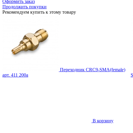
Оформить заказ
Продолжить покупки
Рекомендуем купить к этому товару
Переходник CRC9-SMA(female)
арт. 411
200
a
S
В корзину