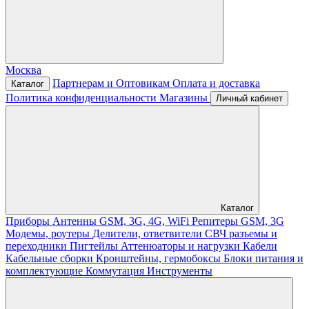
Москва
Партнерам и Оптовикам
Оплата и доставка
Каталог
Политика конфиденциальности
Магазины
Личный кабинет
Каталог
Приборы
Антенны GSM, 3G, 4G, WiFi
Репитеры GSM, 3G
Модемы, роутеры
Делители, ответвители
СВЧ разъемы и
переходники
Пигтейлы
Аттенюаторы и нагрузки
Кабели
Кабельные сборки
Кронштейны, гермобоксы
Блоки питания и
комплектующие
Коммутация
Инструменты