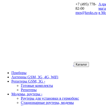
+7 (495) 778-
Aдр
82-00
мага
mos@kroks.ru
в Мо
Каталог
Приборы
Антенны GSM, 3G, 4G, WiFi
Репитеры GSM, 3G
›
Готовые комплекты
Репитеры
Модемы, роутеры
›
Роутеры для установки в гермобокс
Стационарные роутеры, модемы