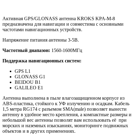
Активная GPS/GLONASS антенна KROKS KPA-M-8
предназначена для
навигации
и совместима с основными
частотами навигационных устройств.
Напряжение питания антенны 3-5В.
Частотный диапазон:
1560-1600МГц
Поддержка навигационных систем:
GPS L1
GLONASS G1
BEIDOU B1
GALILEO E1
Антенна выполнена в пыле влагозащищенном корпусе из
ABS-пластика, стойкого к УФ излучению и осадкам. Кабель
1,5 метра RG174 c разъемом SMA(male) позволяет вынести
антенну в удобное место крепления, а компактные размеры и
небольшой вес антенны позволят вам использовать её при
морских и наземных изысканиях, мониторинге подвижных
объектов и в других применениях.