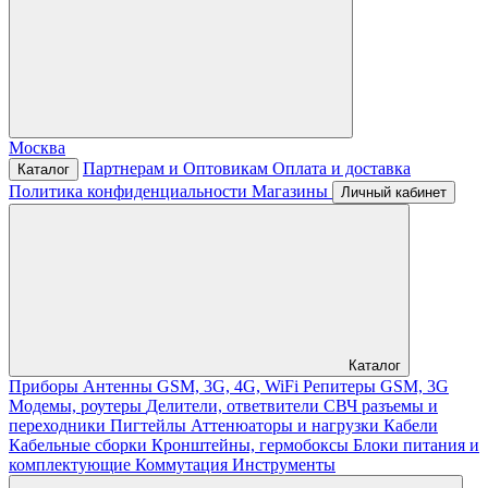
Москва
Партнерам и Оптовикам
Оплата и доставка
Каталог
Политика конфиденциальности
Магазины
Личный кабинет
Каталог
Приборы
Антенны GSM, 3G, 4G, WiFi
Репитеры GSM, 3G
Модемы, роутеры
Делители, ответвители
СВЧ разъемы и
переходники
Пигтейлы
Аттенюаторы и нагрузки
Кабели
Кабельные сборки
Кронштейны, гермобоксы
Блоки питания и
комплектующие
Коммутация
Инструменты