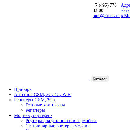
+7 (495) 778-
Aдр
82-00
мага
mos@kroks.ru
в Мо
Каталог
Приборы
Антенны GSM, 3G, 4G, WiFi
Репитеры GSM, 3G
›
Готовые комплекты
Репитеры
Модемы, роутеры
›
Роутеры для установки в гермобокс
Стационарные роутеры, модемы