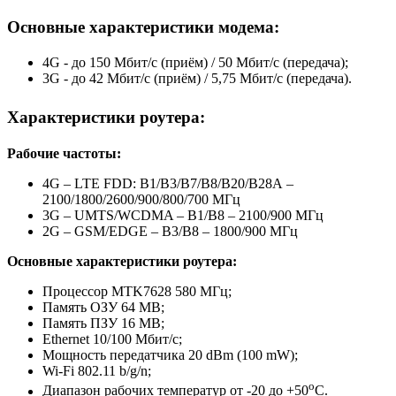
Основные характеристики модема:
4G - до 150 Мбит/с (приём) / 50 Мбит/с (передача);
3G - до 42 Мбит/с (приём) / 5,75 Мбит/с (передача).
Характеристики роутера:
Рабочие частоты:
4G – LTE FDD: В1/В3/В7/В8/В20/В28А –
2100/1800/2600/900/800/700 МГц
3G – UMTS/WCDMA – B1/B8 – 2100/900 МГц
2G – GSM/EDGE – B3/B8 – 1800/900 МГц
Основные характеристики роутера:
Процессор MTK7628 580 МГц;
Память ОЗУ 64 MB;
Память ПЗУ 16 MB;
Ethernet 10/100 Мбит/c;
Мощность передатчика 20 dBm (100 mW);
Wi-Fi 802.11 b/g/n;
о
Диапазон рабочих температур от -20 до +50
С.