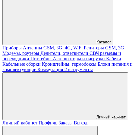
Каталог
Приборы
Антенны GSM, 3G, 4G, WiFi
Репитеры GSM, 3G
Модемы, роутеры
Делители, ответвители
СВЧ разъемы и
переходники
Пигтейлы
Аттенюаторы и нагрузки
Кабели
Кабельные сборки
Кронштейны, гермобоксы
Блоки питания и
комплектующие
Коммутация
Инструменты
Личный кабинет
Личный кабинет
Профиль
Заказы
Выход