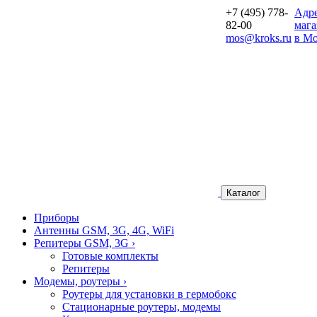
+7 (495) 778-
Aдр
82-00
мага
mos@kroks.ru
в Мо
Каталог
Приборы
Антенны GSM, 3G, 4G, WiFi
Репитеры GSM, 3G
›
Готовые комплекты
Репитеры
Модемы, роутеры
›
Роутеры для установки в гермобокс
Стационарные роутеры, модемы