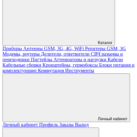
Каталог
Приборы
Антенны GSM, 3G, 4G, WiFi
Репитеры GSM, 3G
Модемы, роутеры
Делители, ответвители
СВЧ разъемы и
переходники
Пигтейлы
Аттенюаторы и нагрузки
Кабели
Кабельные сборки
Кронштейны, гермобоксы
Блоки питания и
комплектующие
Коммутация
Инструменты
Личный кабинет
Личный кабинет
Профиль
Заказы
Выход