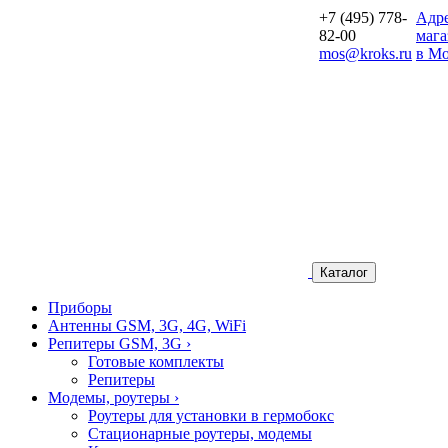
+7 (495) 778-
Aдр
82-00
мага
mos@kroks.ru
в Мо
Каталог
Приборы
Антенны GSM, 3G, 4G, WiFi
Репитеры GSM, 3G
›
Готовые комплекты
Репитеры
Модемы, роутеры
›
Роутеры для установки в гермобокс
Стационарные роутеры, модемы