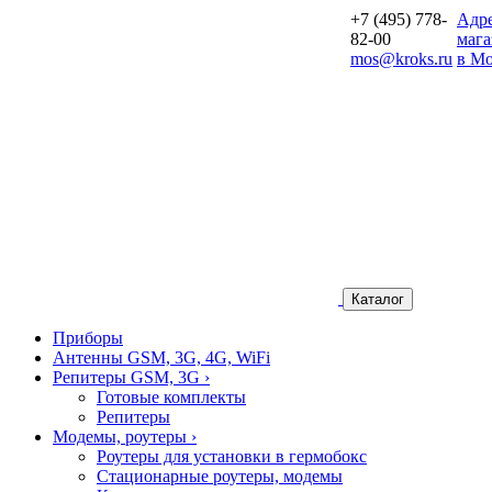
+7 (495) 778-
Aдр
82-00
мага
mos@kroks.ru
в Мо
Каталог
Приборы
Антенны GSM, 3G, 4G, WiFi
Репитеры GSM, 3G
›
Готовые комплекты
Репитеры
Модемы, роутеры
›
Роутеры для установки в гермобокс
Стационарные роутеры, модемы