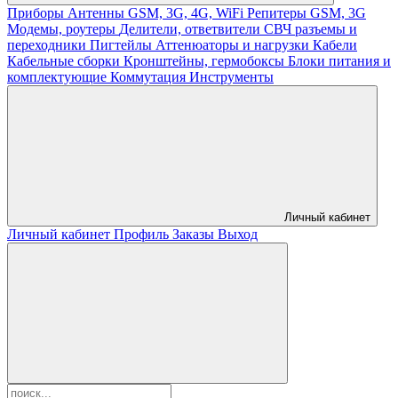
Приборы
Антенны GSM, 3G, 4G, WiFi
Репитеры GSM, 3G
Модемы, роутеры
Делители, ответвители
СВЧ разъемы и
переходники
Пигтейлы
Аттенюаторы и нагрузки
Кабели
Кабельные сборки
Кронштейны, гермобоксы
Блоки питания и
комплектующие
Коммутация
Инструменты
Личный кабинет
Личный кабинет
Профиль
Заказы
Выход