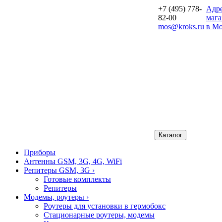
+7 (495) 778-
Aдр
82-00
мага
mos@kroks.ru
в Мо
Каталог
Приборы
Антенны GSM, 3G, 4G, WiFi
Репитеры GSM, 3G
›
Готовые комплекты
Репитеры
Модемы, роутеры
›
Роутеры для установки в гермобокс
Стационарные роутеры, модемы