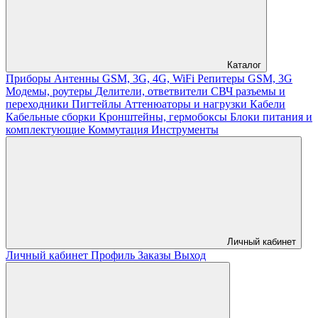
Каталог
Приборы
Антенны GSM, 3G, 4G, WiFi
Репитеры GSM, 3G
Модемы, роутеры
Делители, ответвители
СВЧ разъемы и
переходники
Пигтейлы
Аттенюаторы и нагрузки
Кабели
Кабельные сборки
Кронштейны, гермобоксы
Блоки питания и
комплектующие
Коммутация
Инструменты
Личный кабинет
Личный кабинет
Профиль
Заказы
Выход