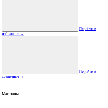
Перейти в
избранное
→
Перейти в
сравнение
→
Магазины