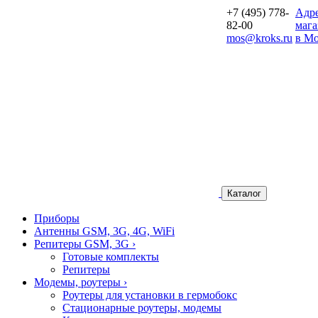
+7 (495) 778-
Aдр
82-00
мага
mos@kroks.ru
в Мо
Каталог
Приборы
Антенны GSM, 3G, 4G, WiFi
Репитеры GSM, 3G
›
Готовые комплекты
Репитеры
Модемы, роутеры
›
Роутеры для установки в гермобокс
Стационарные роутеры, модемы