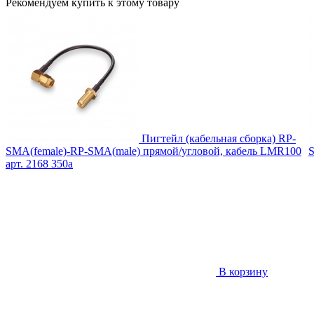
Рекомендуем купить к этому товару
Пигтейл (кабельная сборка) RP-
SMA(female)-RP-SMA(male) прямой/угловой, кабель LMR100
S
арт. 2168
350
a
В корзину