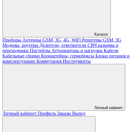
Каталог
Приборы
Антенны GSM, 3G, 4G, WiFi
Репитеры GSM, 3G
Модемы, роутеры
Делители, ответвители
СВЧ разъемы и
переходники
Пигтейлы
Аттенюаторы и нагрузки
Кабели
Кабельные сборки
Кронштейны, гермобоксы
Блоки питания и
комплектующие
Коммутация
Инструменты
Личный кабинет
Личный кабинет
Профиль
Заказы
Выход