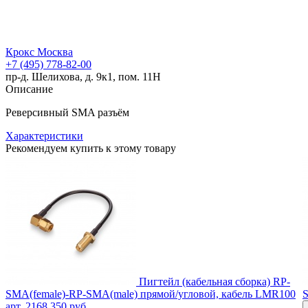
Крокс Москва
+7 (495) 778-82-00
пр-д. Шелихова, д. 9к1, пом. 11Н
Описание
Реверсивный SMA разъём
Характеристики
Рекомендуем купить к этому товару
Пигтейл (кабельная сборка) RP-
SMA(female)-RP-SMA(male) прямой/угловой, кабель LMR100
S
арт. 2168
350 руб.