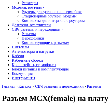
Репитеры
Модемы, роутеры
›
Роутеры для установки в гермобокс
Стационарные роутеры, модемы
Комплекты для интернета с роутером
Делители, ответвители
СВЧ разъемы и переходники
›
Разъемы
Переходники
Комплектующие к разъемам
Пигтейлы
Аттенюаторы и нагрузки
Кабели
Кабельные сборки
Кронштейны, гермобоксы
Блоки питания и комплектующие
Коммутация
Инструменты
Главная
›
Каталог
›
СВЧ разъемы и переходники
›
Разъемы
Разъем MCX(female) на плату