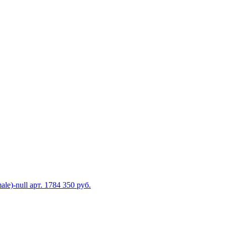
le)-null
арт. 1784
350 руб.