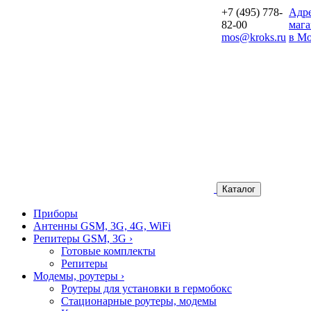
+7 (495) 778-
Aдр
82-00
мага
mos@kroks.ru
в Мо
Каталог
Приборы
Антенны GSM, 3G, 4G, WiFi
Репитеры GSM, 3G
›
Готовые комплекты
Репитеры
Модемы, роутеры
›
Роутеры для установки в гермобокс
Стационарные роутеры, модемы