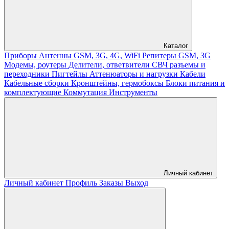
Каталог
Приборы
Антенны GSM, 3G, 4G, WiFi
Репитеры GSM, 3G
Модемы, роутеры
Делители, ответвители
СВЧ разъемы и
переходники
Пигтейлы
Аттенюаторы и нагрузки
Кабели
Кабельные сборки
Кронштейны, гермобоксы
Блоки питания и
комплектующие
Коммутация
Инструменты
Личный кабинет
Личный кабинет
Профиль
Заказы
Выход