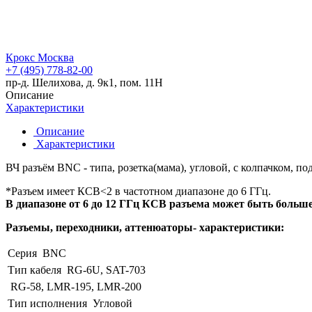
Крокс Москва
+7 (495) 778-82-00
пр-д. Шелихова, д. 9к1, пом. 11Н
Описание
Характеристики
Описание
Характеристики
ВЧ разъём BNC - типа, розетка(мама), угловой, с колпачком, под
*Разъем имеет КСВ<2 в частотном диапазоне до 6 ГГц.
В диапазоне от 6 до 12 ГГц КСВ разъема может быть больше
Разъемы, переходники, аттенюаторы- характеристики:
Серия
BNC
Тип кабеля
RG-6U, SAT-703
RG-58, LMR-195, LMR-200
Тип исполнения
Угловой