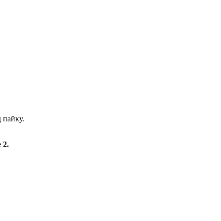
 пайку.
 2.