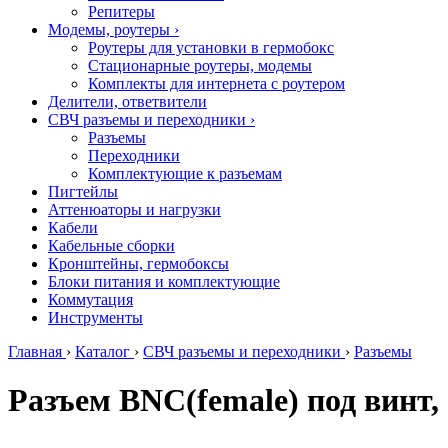
Репитеры
Модемы, роутеры
›
Роутеры для установки в гермобокс
Стационарные роутеры, модемы
Комплекты для интернета с роутером
Делители, ответвители
СВЧ разъемы и переходники
›
Разъемы
Переходники
Комплектующие к разъемам
Пигтейлы
Аттенюаторы и нагрузки
Кабели
Кабельные сборки
Кронштейны, гермобоксы
Блоки питания и комплектующие
Коммутация
Инструменты
Главная
›
Каталог
›
СВЧ разъемы и переходники
›
Разъемы
Разъем BNC(female) под винт,