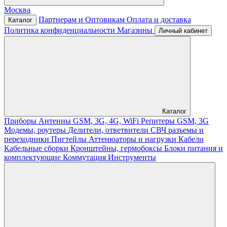
Москва
Партнерам и Оптовикам
Оплата и доставка
Каталог
Политика конфиденциальности
Магазины
Личный кабинет
Каталог
Приборы
Антенны GSM, 3G, 4G, WiFi
Репитеры GSM, 3G
Модемы, роутеры
Делители, ответвители
СВЧ разъемы и
переходники
Пигтейлы
Аттенюаторы и нагрузки
Кабели
Кабельные сборки
Кронштейны, гермобоксы
Блоки питания и
комплектующие
Коммутация
Инструменты