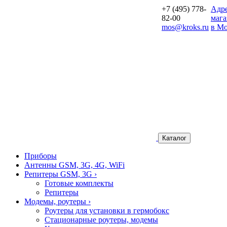
+7 (495) 778-
Aдр
82-00
мага
mos@kroks.ru
в Мо
Каталог
Приборы
Антенны GSM, 3G, 4G, WiFi
Репитеры GSM, 3G
›
Готовые комплекты
Репитеры
Модемы, роутеры
›
Роутеры для установки в гермобокс
Стационарные роутеры, модемы