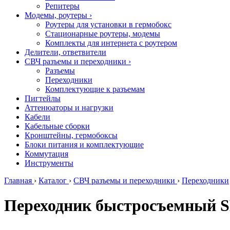
Репитеры
Модемы, роутеры
›
Роутеры для установки в гермобокс
Стационарные роутеры, модемы
Комплекты для интернета с роутером
Делители, ответвители
СВЧ разъемы и переходники
›
Разъемы
Переходники
Комплектующие к разъемам
Пигтейлы
Аттенюаторы и нагрузки
Кабели
Кабельные сборки
Кронштейны, гермобоксы
Блоки питания и комплектующие
Коммутация
Инструменты
Главная
›
Каталог
›
СВЧ разъемы и переходники
›
Переходники
Переходник быстросъемный S