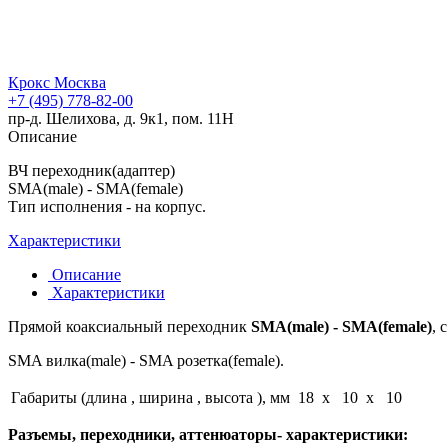
Крокс Москва
+7 (495) 778-82-00
пр-д. Шелихова, д. 9к1, пом. 11Н
Описание
ВЧ переходник(адаптер)
SMA(male) - SMA(female)
Тип исполнения - на корпус.
Характеристики
Описание
Характеристики
Прямой коаксиальный переходник
SMA(male) - SMA(female)
, 
SMA вилка(male) - SMA розетка(female).
Габариты (длина , ширина , высота ), мм
18 x 10 x 10
Разъемы, переходники, аттенюаторы- характеристики: