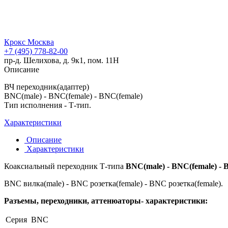
Крокс Москва
+7 (495) 778-82-00
пр-д. Шелихова, д. 9к1, пом. 11Н
Описание
ВЧ переходник(адаптер)
BNC(male) - BNC(female) - BNC(female)
Тип исполнения - Т-тип.
Характеристики
Описание
Характеристики
Коаксиальный переходник Т-типа
BNC(male) - BNC(female) - 
BNC вилка(male) - BNC розетка(female) - BNC розетка(female).
Разъемы, переходники, аттенюаторы- характеристики:
Серия
BNC