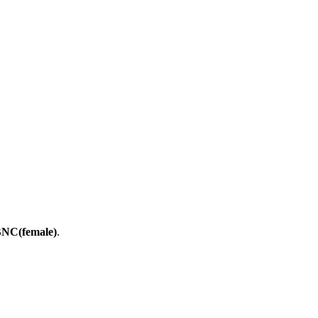
BNC(female)
.