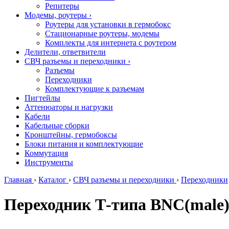
Репитеры
Модемы, роутеры
›
Роутеры для установки в гермобокс
Стационарные роутеры, модемы
Комплекты для интернета с роутером
Делители, ответвители
СВЧ разъемы и переходники
›
Разъемы
Переходники
Комплектующие к разъемам
Пигтейлы
Аттенюаторы и нагрузки
Кабели
Кабельные сборки
Кронштейны, гермобоксы
Блоки питания и комплектующие
Коммутация
Инструменты
Главная
›
Каталог
›
СВЧ разъемы и переходники
›
Переходники
Переходник Т-типа BNC(male)