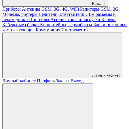
Каталог
Приборы
Антенны GSM, 3G, 4G, WiFi
Репитеры GSM, 3G
Модемы, роутеры
Делители, ответвители
СВЧ разъемы и
переходники
Пигтейлы
Аттенюаторы и нагрузки
Кабели
Кабельные сборки
Кронштейны, гермобоксы
Блоки питания и
комплектующие
Коммутация
Инструменты
Личный кабинет
Личный кабинет
Профиль
Заказы
Выход