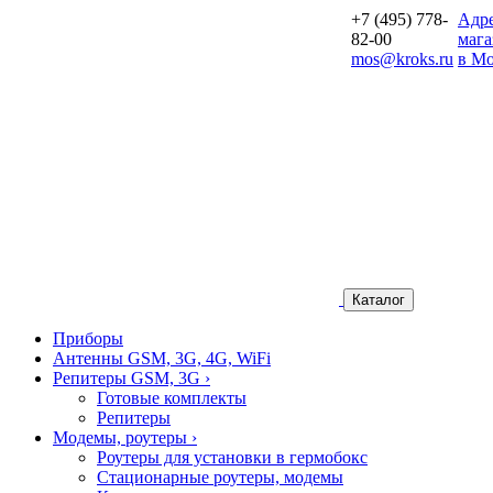
+7 (495) 778-
Aдр
82-00
мага
mos@kroks.ru
в Мо
Каталог
Приборы
Антенны GSM, 3G, 4G, WiFi
Репитеры GSM, 3G
›
Готовые комплекты
Репитеры
Модемы, роутеры
›
Роутеры для установки в гермобокс
Стационарные роутеры, модемы