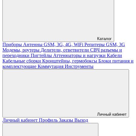
Каталог
Приборы
Антенны GSM, 3G, 4G, WiFi
Репитеры GSM, 3G
Модемы, роутеры
Делители, ответвители
СВЧ разъемы и
переходники
Пигтейлы
Аттенюаторы и нагрузки
Кабели
Кабельные сборки
Кронштейны, гермобоксы
Блоки питания и
комплектующие
Коммутация
Инструменты
Личный кабинет
Личный кабинет
Профиль
Заказы
Выход