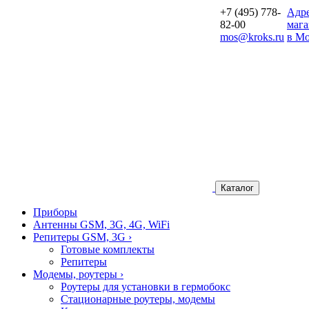
+7 (495) 778-
Aдр
82-00
мага
mos@kroks.ru
в Мо
Каталог
Приборы
Антенны GSM, 3G, 4G, WiFi
Репитеры GSM, 3G
›
Готовые комплекты
Репитеры
Модемы, роутеры
›
Роутеры для установки в гермобокс
Стационарные роутеры, модемы