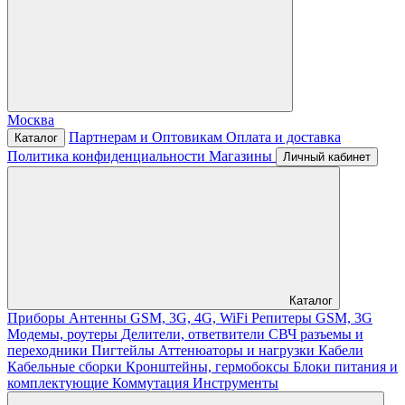
Москва
Партнерам и Оптовикам
Оплата и доставка
Каталог
Политика конфиденциальности
Магазины
Личный кабинет
Каталог
Приборы
Антенны GSM, 3G, 4G, WiFi
Репитеры GSM, 3G
Модемы, роутеры
Делители, ответвители
СВЧ разъемы и
переходники
Пигтейлы
Аттенюаторы и нагрузки
Кабели
Кабельные сборки
Кронштейны, гермобоксы
Блоки питания и
комплектующие
Коммутация
Инструменты