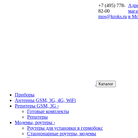
+7 (495) 778-
Aдр
82-00
мага
mos@kroks.ru
в Мо
Каталог
Приборы
Антенны GSM, 3G, 4G, WiFi
Репитеры GSM, 3G
›
Готовые комплекты
Репитеры
Модемы, роутеры
›
Роутеры для установки в гермобокс
Стационарные роутеры, модемы