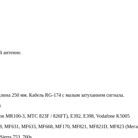
 антенне.
Длина 250 мм. Кабель RG-174 с малым затуханием сигнала.
:
он MR100-3, МТС 823F / 826FT), E392, E398, Vodafone K5005
8, MF631, MF633, MF668, MF170, MF821, MF821D, MF823 (Мега
Sierra 753, 760s