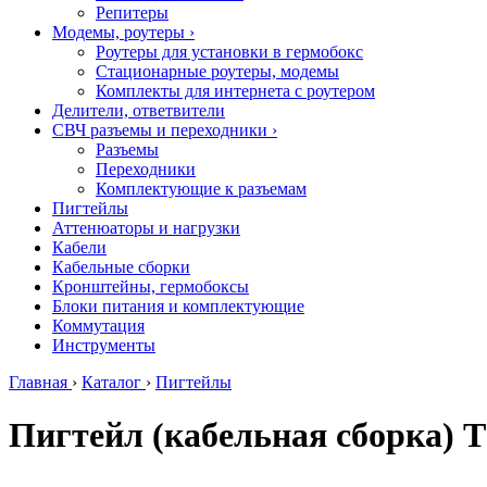
Репитеры
Модемы, роутеры
›
Роутеры для установки в гермобокс
Стационарные роутеры, модемы
Комплекты для интернета с роутером
Делители, ответвители
СВЧ разъемы и переходники
›
Разъемы
Переходники
Комплектующие к разъемам
Пигтейлы
Аттенюаторы и нагрузки
Кабели
Кабельные сборки
Кронштейны, гермобоксы
Блоки питания и комплектующие
Коммутация
Инструменты
Главная
›
Каталог
›
Пигтейлы
Пигтейл (кабельная сборка) T