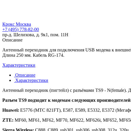
Крокс Москва
+7 (495) 778-82-00
пр-д. Шелихова, д. 9к1, пом. 11Н
Описание
Антенный переходник для подключения USB модема к внешней
Длина 250 мм. Кабель RG-174.
Характеристики
Описание
Характеристики
Антенный переходник (пигтейл) с разъёмами TS9 - N(female). 
Разъем TS9 подходит к модемам следующих производителей
Huawei:
E5776 (МТС 821FT), E587, E589, E5332, E5372 (Мегаф
ZTE:
MF60, MF61, MF62, MF70, MF622, MF626i, MF652, MF65
Sierra Wireless:
C888, C889, usb301, usb306, usb308, 312u, 320u, 