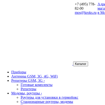
+7 (495) 778-
Aдр
82-00
мага
mos@kroks.ru
в Мо
Каталог
Приборы
Антенны GSM, 3G, 4G, WiFi
Репитеры GSM, 3G
›
Готовые комплекты
Репитеры
Модемы, роутеры
›
Роутеры для установки в гермобокс
Стационарные роутеры, модемы