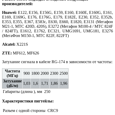
производителей:
Huawei:
E
122,
E
156,
E
156
G
,
E
159,
E
160,
E
160
E
,
E
160
G
,
E
161,
E
169,
E
169
G
,
E
176,
E
176
G
,
E
179,
E
182
E
,
E
230,
E
352, E352b,
E
353,
E
355,
E
367,
E
583
c
,
E
630,
E
660,
E
1820,
E
3131 (Мегафон
М21-1, МТС 420D, 420S), E3272 (Мегафон M100-4 / МТС 824F
/ 824FT),
E
1612,
E
1762,
EC
321,
UMG
1691,
UMG
181,
E
3276
(МегаФон М150-1, МТС 822F, 822FT)
Alcatel:
X221S
ZTE:
MF612, MF626
Затухание сигнала в кабеле RG-174 в зависимости от частоты:
Частота
900
1800
2000
2300
2500
(МГц)
Затухание
1,03
1,6
1,71
1,86
1,96
(дБ/м)
Габариты (длина ), мм
250
Характеристики пигтейлы:
Разъем с одной стороны
CRC9