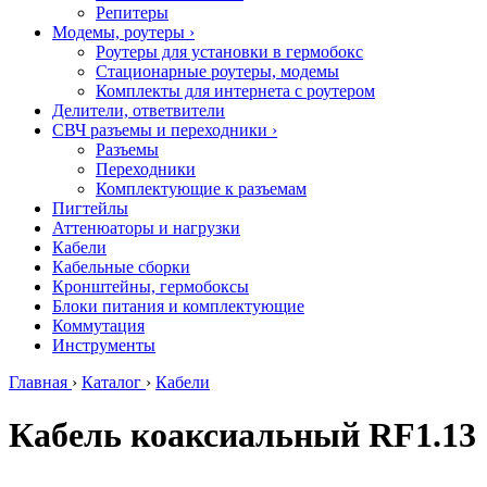
Репитеры
Модемы, роутеры
›
Роутеры для установки в гермобокс
Стационарные роутеры, модемы
Комплекты для интернета с роутером
Делители, ответвители
СВЧ разъемы и переходники
›
Разъемы
Переходники
Комплектующие к разъемам
Пигтейлы
Аттенюаторы и нагрузки
Кабели
Кабельные сборки
Кронштейны, гермобоксы
Блоки питания и комплектующие
Коммутация
Инструменты
Главная
›
Каталог
›
Кабели
Кабель коаксиальный RF1.13