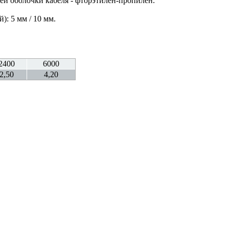
ей оболочки кабеля - фторэтилен-пропилен.
: 5 мм / 10 мм.
2400
6000
2,50
4,20