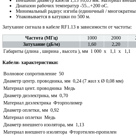
Внешний диаметр кабеля 1,13 ±0,05 мм. Материал внешн
Диапазон рабочих температур -55...+200 оС.
Минимальный радиус изгиба (единичный / многократный)
Упаковывается в катушки по 500 м.
Затухание сигнала в кабеле RF1.13 в зависимости от частоты:
Частота (МГц)
1000
2000
Затухание (дБ/м)
1,60
2,20
Габариты (длина , ширина , высота ), мм
1 000 x 1,1 x 1,1
Кабели- характеристики:
Волновое сопротивление
50
Диаметр центр. проводника, мм
0,24 (7 жил x Ø 0,08 мм)
Материал цент. проводника
Медь
Диаметр диэлектрика, мм
0,70
Материал диэлектрика
Фторполимер
Диаметр оплетки, мм
0,92
Материал оплетки
Медь
Диаметр внешнего изолятора, мм
1,13
Материал внешнего изолятора
Фторэтилен-пропилен