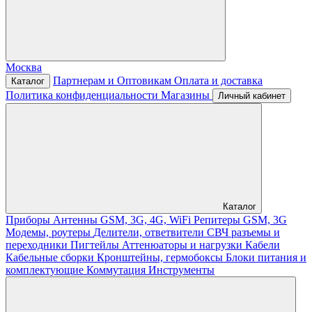
Москва
Партнерам и Оптовикам
Оплата и доставка
Каталог
Политика конфиденциальности
Магазины
Личный кабинет
Каталог
Приборы
Антенны GSM, 3G, 4G, WiFi
Репитеры GSM, 3G
Модемы, роутеры
Делители, ответвители
СВЧ разъемы и
переходники
Пигтейлы
Аттенюаторы и нагрузки
Кабели
Кабельные сборки
Кронштейны, гермобоксы
Блоки питания и
комплектующие
Коммутация
Инструменты