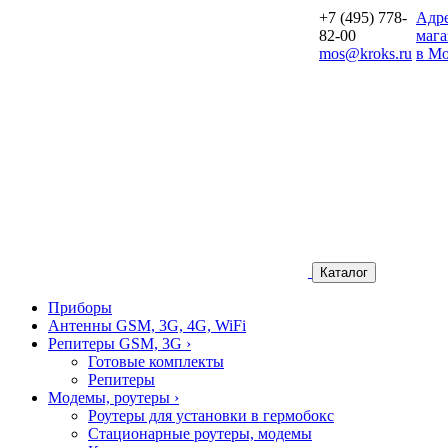
+7 (495) 778-
Aдр
82-00
мага
mos@kroks.ru
в Мо
Каталог
Приборы
Антенны GSM, 3G, 4G, WiFi
Репитеры GSM, 3G
›
Готовые комплекты
Репитеры
Модемы, роутеры
›
Роутеры для установки в гермобокс
Стационарные роутеры, модемы