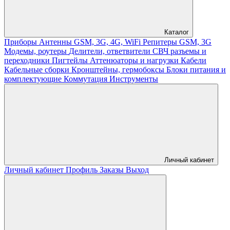
Каталог
Приборы
Антенны GSM, 3G, 4G, WiFi
Репитеры GSM, 3G
Модемы, роутеры
Делители, ответвители
СВЧ разъемы и
переходники
Пигтейлы
Аттенюаторы и нагрузки
Кабели
Кабельные сборки
Кронштейны, гермобоксы
Блоки питания и
комплектующие
Коммутация
Инструменты
Личный кабинет
Личный кабинет
Профиль
Заказы
Выход