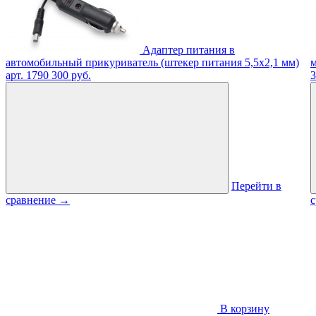
Адаптер питания в
автомобильный прикуриватель (штекер питания 5,5х2,1 мм)
м
арт. 1790
300 руб.
3
Перейти в
сравнение
→
В корзину