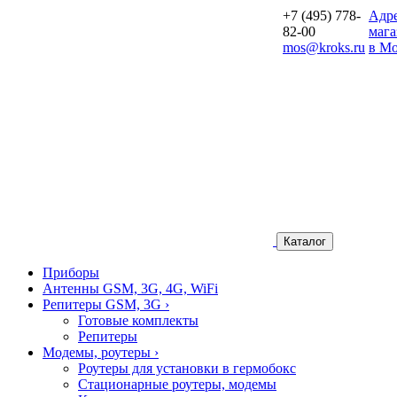
+7 (495) 778-
Aдр
82-00
мага
mos@kroks.ru
в Мо
Каталог
Приборы
Антенны GSM, 3G, 4G, WiFi
Репитеры GSM, 3G
›
Готовые комплекты
Репитеры
Модемы, роутеры
›
Роутеры для установки в гермобокс
Стационарные роутеры, модемы