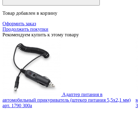
Товар добавлен в корзину
Оформить заказ
Продолжить покупки
Рекомендуем купить к этому товару
Адаптер питания в
автомобильный прикуриватель (штекер питания 5,5х2,1 мм)
м
арт. 1790
300
a
3