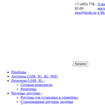
+7 (495) 778-
Aдр
82-00
мага
mos@kroks.ru
в Мо
Каталог
Приборы
Антенны GSM, 3G, 4G, WiFi
Репитеры GSM, 3G
›
Готовые комплекты
Репитеры
Модемы, роутеры
›
Роутеры для установки в гермобокс
Стационарные роутеры, модемы