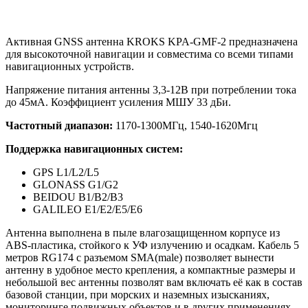
Активная GNSS антенна KROKS KPA-GMF-2 предназначена
для
высокоточной навигации
и совместима со всеми типами
навигационных устройств.
Напряжение питания антенны 3,3-12В при потреблении тока
до 45мА. Коэффициент усиления МШУ 33 дБи.
Частотный диапазон:
1170-1300МГц, 1540-1620Мгц
Поддержка навигационных систем:
GPS L1/L2/L5
GLONASS G1/G2
BEIDOU B1/B2/B3
GALILEO E1/E2/E5/E6
Антенна выполнена в пыле влагозащищенном корпусе из
ABS-пластика, стойкого к УФ излучению и осадкам. Кабель 5
метров RG174 c разъемом SMA(male) позволяет вынести
антенну в удобное место крепления, а компактные размеры и
небольшой вес антенны позволят вам включать её как в состав
базовой станции, при морских и наземных изысканиях,
мониторинге подвижных объектов и в других применениях.