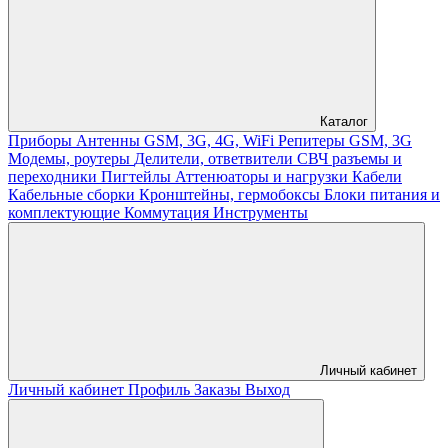
Каталог
Приборы
Антенны GSM, 3G, 4G, WiFi
Репитеры GSM, 3G
Модемы, роутеры
Делители, ответвители
СВЧ разъемы и
переходники
Пигтейлы
Аттенюаторы и нагрузки
Кабели
Кабельные сборки
Кронштейны, гермобоксы
Блоки питания и
комплектующие
Коммутация
Инструменты
Личный кабинет
Личный кабинет
Профиль
Заказы
Выход