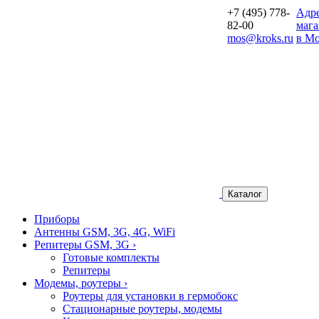
+7 (495) 778-
Aдр
82-00
мага
mos@kroks.ru
в Мо
Каталог
Приборы
Антенны GSM, 3G, 4G, WiFi
Репитеры GSM, 3G
›
Готовые комплекты
Репитеры
Модемы, роутеры
›
Роутеры для установки в гермобокс
Стационарные роутеры, модемы