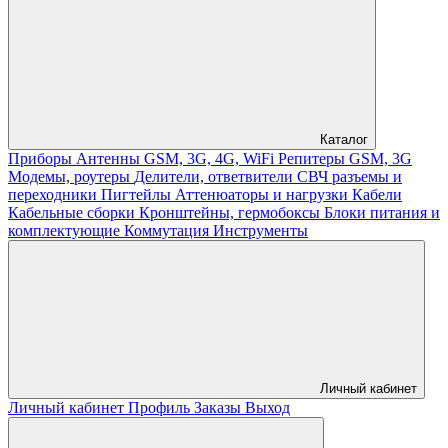
Каталог
Приборы
Антенны GSM, 3G, 4G, WiFi
Репитеры GSM, 3G
Модемы, роутеры
Делители, ответвители
СВЧ разъемы и
переходники
Пигтейлы
Аттенюаторы и нагрузки
Кабели
Кабельные сборки
Кронштейны, гермобоксы
Блоки питания и
комплектующие
Коммутация
Инструменты
Личный кабинет
Личный кабинет
Профиль
Заказы
Выход