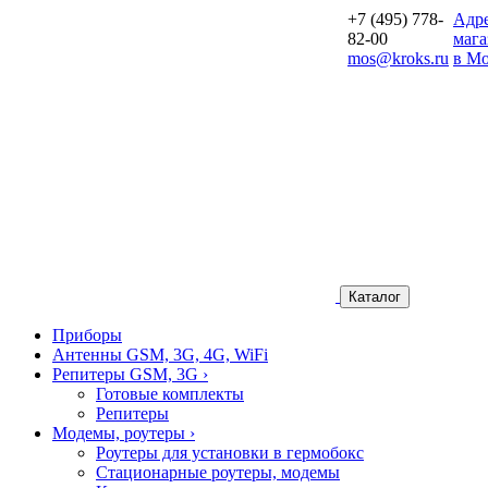
+7 (495) 778-
Aдр
82-00
мага
mos@kroks.ru
в Мо
Каталог
Приборы
Антенны GSM, 3G, 4G, WiFi
Репитеры GSM, 3G
›
Готовые комплекты
Репитеры
Модемы, роутеры
›
Роутеры для установки в гермобокс
Стационарные роутеры, модемы