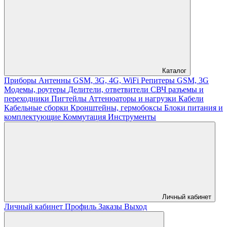
Каталог
Приборы
Антенны GSM, 3G, 4G, WiFi
Репитеры GSM, 3G
Модемы, роутеры
Делители, ответвители
СВЧ разъемы и
переходники
Пигтейлы
Аттенюаторы и нагрузки
Кабели
Кабельные сборки
Кронштейны, гермобоксы
Блоки питания и
комплектующие
Коммутация
Инструменты
Личный кабинет
Личный кабинет
Профиль
Заказы
Выход