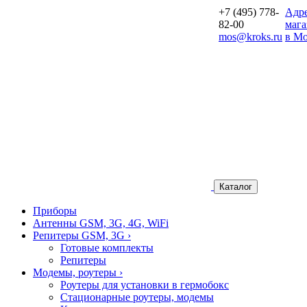
+7 (495) 778-
Aдр
82-00
мага
mos@kroks.ru
в Мо
Каталог
Приборы
Антенны GSM, 3G, 4G, WiFi
Репитеры GSM, 3G
›
Готовые комплекты
Репитеры
Модемы, роутеры
›
Роутеры для установки в гермобокс
Стационарные роутеры, модемы