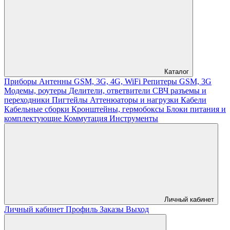
Каталог
Приборы
Антенны GSM, 3G, 4G, WiFi
Репитеры GSM, 3G
Модемы, роутеры
Делители, ответвители
СВЧ разъемы и
переходники
Пигтейлы
Аттенюаторы и нагрузки
Кабели
Кабельные сборки
Кронштейны, гермобоксы
Блоки питания и
комплектующие
Коммутация
Инструменты
Личный кабинет
Личный кабинет
Профиль
Заказы
Выход