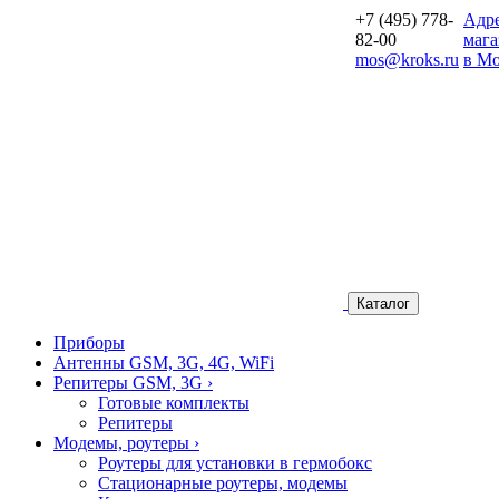
+7 (495) 778-
Aдр
82-00
мага
mos@kroks.ru
в Мо
Каталог
Приборы
Антенны GSM, 3G, 4G, WiFi
Репитеры GSM, 3G
›
Готовые комплекты
Репитеры
Модемы, роутеры
›
Роутеры для установки в гермобокс
Стационарные роутеры, модемы