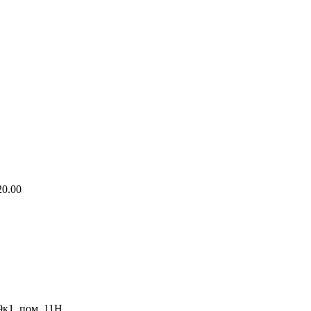
20.00
9к1, пом. 11Н