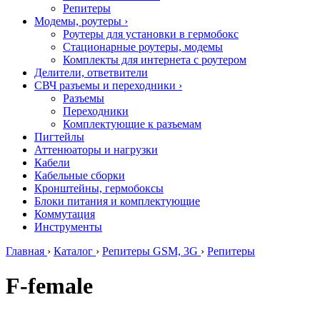
Репитеры
Модемы, роутеры
›
Роутеры для установки в гермобокс
Стационарные роутеры, модемы
Комплекты для интернета с роутером
Делители, ответвители
СВЧ разъемы и переходники
›
Разъемы
Переходники
Комплектующие к разъемам
Пигтейлы
Аттенюаторы и нагрузки
Кабели
Кабельные сборки
Кронштейны, гермобоксы
Блоки питания и комплектующие
Коммутация
Инструменты
Главная
›
Каталог
›
Репитеры GSM, 3G
›
Репитеры
F-female